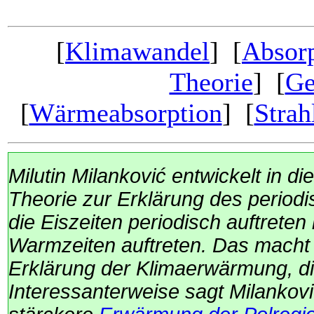
[
Klimawandel
] [
Absorp
Theorie
] [
Ge
[
Wärmeabsorption
] [
Strah
Milutin Milanković
entwickelt in di
Theorie zur Erklärung des periodi
die Eiszeiten periodisch auftret
Warmzeiten auftreten. Das macht d
Erklärung der Klimaerwärmung, die
Interessanterweise sagt
Milankov