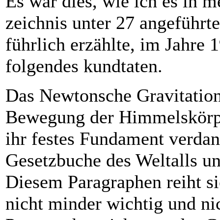
Es war dies, wie ich es in 
zeich­nis unter 27 angeführte
führ­lich erzählte, im Jahr
folgendes kundtaten.
Das
Newton
sche Gravitatio
Bewegung der Himmelskörpe
ihr festes Fundament verdank
Gesetz­buche des Weltalls un
Diesem Para­gra­phen reiht si
nicht minder wichtig und ni