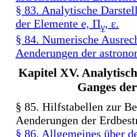
§ 83. Analytische Darste
der Elemente e, Π
, ε.
γ
§ 84. Numerische Ausrec
Aenderungen der astrono
Kapitel XV. Analytisch
Ganges der
§ 85. Hilfstabellen zur B
Aenderungen der Erdbest
§ 86. Allgemeines über d