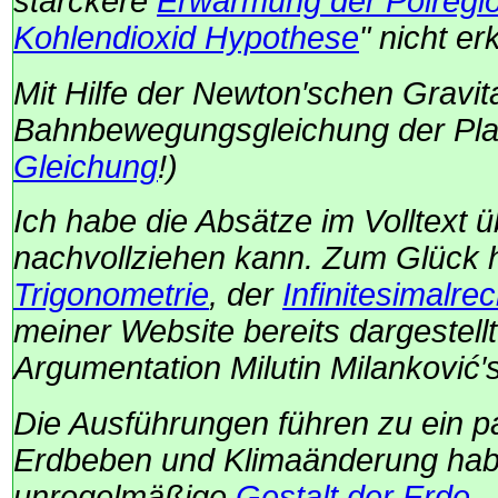
stärckere
Erwärmung der Polregi
Kohlendioxid Hypothese
" nicht er
Mit Hilfe der
Newton′schen
Gravita
Bahnbewegungsgleichung der Pla
Gleichung
!)
Ich habe die Absätze im Volltext
nachvollziehen kann. Zum Glück 
Trigonometrie
, der
Infinitesimalr
meiner Website bereits dargestell
Argumentation
Milutin Milanković
′
Die Ausführungen führen zu ein 
Erdbeben und Klimaänderung haben
unregelmäßige
Gestalt der Erde
.