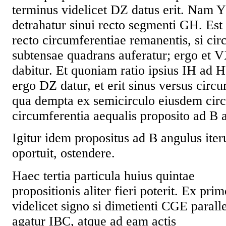
terminus videlicet DZ datus erit. Nam Y
detrahatur sinui recto segmenti GH. Est
recto circumferentiae remanentis, si ci
subtensae quadrans auferatur; ergo et 
dabitur. Et quoniam ratio ipsius IH ad 
ergo DZ datur, et erit sinus versus circ
qua dempta ex semicirculo eiusdem circu
circumferentia aequalis proposito ad B 
Igitur idem propositus ad B angulus iter
oportuit, ostendere.
Haec tertia particula huius quintae
propositionis aliter fieri poterit. Ex pri
videlicet signo si dimetienti CGE parall
agatur IBC, atque ad eam actis