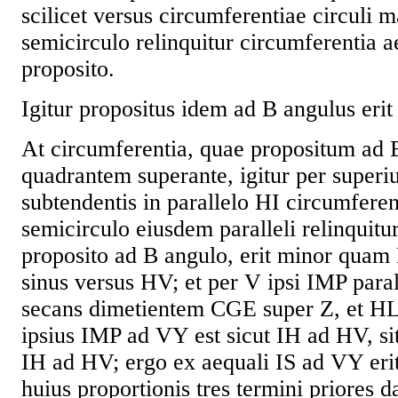
scilicet versus circumferentiae circuli 
semicirculo relinquitur circumferentia 
proposito.
Igitur propositus idem ad B angulus erit
At circumferentia, quae propositum ad 
quadrantem superante, igitur per superiu
subtendentis in parallelo HI circumfere
semicirculo eiusdem paralleli relinquitu
proposito ad B angulo, erit minor quam H
sinus versus HV; et per V ipsi IMP para
secans dimetientem CGE super Z, et HL 
ipsius IMP ad VY est sicut IH ad HV, si
IH ad HV; ergo ex aequali IS ad VY eri
huius proportionis tres termini priores da