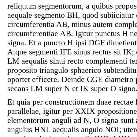
reliquum segmentorum, a quibus proposi
aequale segmento BH, quod subiiciatur 
circumferentia AB, minus autem compl
circumferentiae AB. Igitur punctus H ne
signa. Et a puncto H ipsi DGF dimetienti
Atque segmenti IFE sinus rectus sit IK; et
LM aequalis sinui recto complementi tert
proposito triangulo sphaerico subtendit
oportet efficere. Deinde CGE diametro 
secans LM super N et IK super O signo
Et quia per constructionem duae rectae 
parallelae, igitur per XXIX propositione
elementorum anguli ad N, O signa sunt a
angulus HNL aequalis angulo NOI; uter