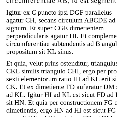
circumferentiae AB, id est segmen
Igitur ex C puncto ipsi DGF parallelus
agatur CH, secans circulum ABCDE ad
signum. Et super CGE dimetientem
perpendicularis agatur HI. Et compleme
circumferentiae subtendentis ad B angu
propositum sit KL sinus.
Et quia, velut prius ostenditur, triangulu
CKL similis triangulo CHI, ergo per pro
sexti elementorum ratio HI ad KL erit si
CK. Et ex dimetiente FD auferatur DM
ad KL. Igitur HI ad KL est sicut FD ad
sit HN. Et quia per constructionem FG 
dimetientis, ergo HN ad HI est sicut FG