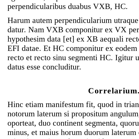
perpendicularibus duabus VXB, HC.
Harum autem perpendicularium utraque
datur. Nam VXB componitur ex VX pe
hypothesim data [et] ex XB aequali rect
EFI datae. Et HC componitur ex eodem 
recto et recto sinu segmenti HC. Igitur 
datus esse concluditur.
Correlarium
Hinc etiam manifestum fit, quod in tria
notorum laterum si propositum angulum
oporteat, duo continent segmenta, quo
minus, et maius horum duorum lateru