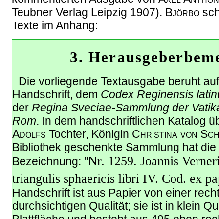
Teubner Verlag Leipzig 1907).
Björbo
sch
Texte im Anhang:
3. Herausgeberbem
Die vorliegende Textausgabe beruht auf
Handschrift, dem
Codex Reginensis lati
der
Regina Sveciae-Sammlung der Vatika
Rom
. In dem handschriftlichen Katalog 
Adolfs
Tochter, Königin
Christina von Sc
Bibliothek geschenkte Sammlung hat die 
Nr. 1259. Joannis Verner
Bezeichnung: "
triangulis sphaericis libri IV. Cod. ex p
Handschrift ist aus Papier von einer rec
durchsichtigen Qualität; sie ist in klein 
Blattfläche und besteht aus 495 oben re