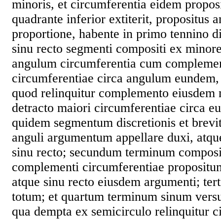
minoris, et circumferentia eidem propos
quadrante inferior extiterit, propositus 
proportione, habente in primo tennino 
sinu recto segmenti compositi ex minor
angulum circumferentia cum complemen
circumferentiae circa angulum eundem,
quod relinquitur complemento eiusdem 
detracto maiori circumferentiae circa 
quidem segmentum discretionis et brevita
anguli argumentum appellare duxi, atq
sinu recto; secundum terminum composi
complementi circumferentiae propositu
atque sinu recto eiusdem argumenti; te
totum; et quartum terminum sinum versu
qua dempta ex semicirculo relinquitur c