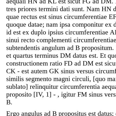
aequali HN ad KL est sicut FG ad DM. 
tres priores termini dati sunt. Nam HN 
quae rectus est sinus circumferentiae 
quoque datae; nam ipsa componitur ex d
id est ex duplo ipsius circumferentiae A
sinui recto complementi circumferentiae
subtendentis angulum ad B propositum. 
et quartus terminus DM datus est. Et q
constructionem ratio FD ad DM est sicut
CK - est autem GK sinus versus circumf
similis segmento magni circuli, [quo m
sublato] relinquitur circumferentia aequ
proposito [IV, 1] - , igitur FM sinus vers
B.
Ergo angulus ad B propositus est datus;