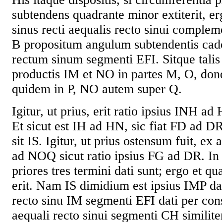
subtendens quadrante minor extiterit, er
sinus recti aequalis recto sinui complem
B propositum angulum subtendentis cade
rectum sinum segmenti EFI. Sitque talis
productis IM et NO in partes M, O, don
quidem in P, NO autem super Q.
Igitur, ut prius, erit ratio ipsius INH 
Et sicut est IH ad HN, sic fiat FD ad D
sit IS. Igitur, ut prius ostensum fuit, ex a
ad NOQ sicut ratio ipsius FG ad DR. In
priores tres termini dati sunt; ergo et q
erit. Nam IS dimidium est ipsius IMP d
recto sinu IM segmenti EFI dati per co
aequali recto sinui segmenti CH similite