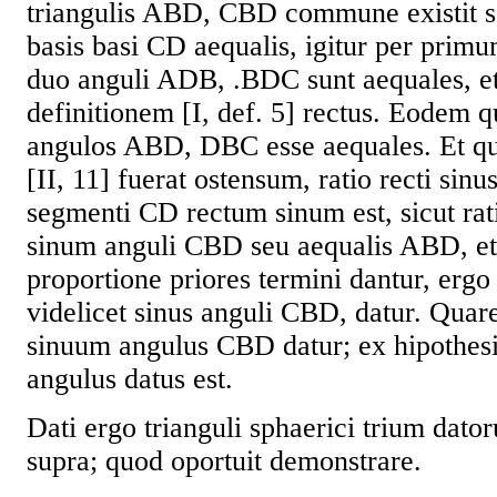
triangulis ABD, CBD commune existit
basis basi CD aequalis, igitur per prim
duo anguli ADB, .BDC sunt aequales, e
definitionem [I, def. 5] rectus. Eodem 
angulos ABD, DBC esse aequales. Et qui
[II, 11] fuerat ostensum, ratio recti sin
segmenti CD rectum sinum est, sicut rati
sinum anguli CBD seu aequalis ABD, et
proportione priores termini dantur, ergo 
videlicet sinus anguli CBD, datur. Quar
sinuum angulus CBD datur; ex hipothesi
angulus datus est.
Dati ergo trianguli sphaerici trium dator
supra; quod oportuit demonstrare.