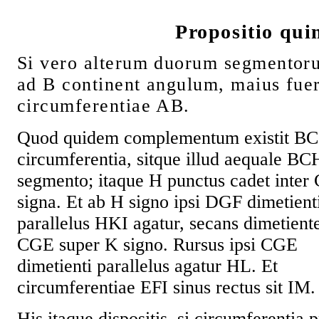
Propositio qui
Si vero alterum duorum segmentor
ad B continent angulum, maius fue
circumferentiae AB.
Quod quidem complementum existit BC
circumferentia, sitque illud aequale BC
segmento; itaque H punctus cadet inter 
signa. Et ab H signo ipsi DGF dimetient
parallelus HKI agatur, secans dimetien
CGE super K signo. Rursus ipsi CGE
dimetienti parallelus agatur HL. Et
circumferentiae EFI sinus rectus sit IM.
His itaque dispositis, si circumferenti