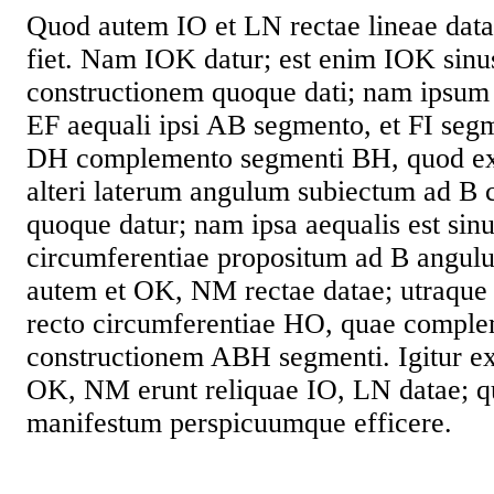
Quod autem IO et LN rectae lineae datae
fiet. Nam IOK datur; est enim IOK sinu
constructionem quoque dati; nam ipsum
EF aequali ipsi AB segmento, et FI seg
DH complemento segmenti BH, quod ex 
alteri laterum angulum subiectum ad B 
quoque datur; nam ipsa aequalis est sin
circumferentiae propositum ad B angulu
autem et OK, NM rectae datae; utraque e
recto circumferentiae HO, quae comple
constructionem ABH segmenti. Igitur e
OK, NM erunt reliquae IO, LN datae; q
manifestum perspicuumque efficere.