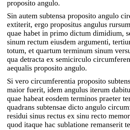
proposito angulo.
Sin autem subtensa proposito angulo ci
extiterit, ergo propositus angulus rursu
quae habet in primo dictum dimidium,
sinum rectum eiusdem argumenti, terti
totum, et quartum terminum sinum versu
qua detracta ex semicirculo circumferent
aequalis proposito angulo.
Si vero circumferentia proposito subten
maior fuerit, idem angulus iterum dabitu
quae habeat eosdem terminos praeter tert
quadrans subtensae dicto angulo circumf
residui sinus rectus ex sinu recto memo
quod itaque hac sublatione remanserit te