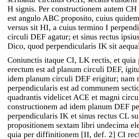
H signis. Per constructionem autem CH 
est angulo ABC proposito, cuius quidem
versus sit HI, a cuius termino I perpend
circuli DEF agatur; et sinus rectus ipsi
Dico, quod perpendicularis IK sit aequal
Coniunctis itaque CI, LK rectis, et qui
erectum est ad planum circuli DEF, igit
idem planum circuli DEF erigitur; nam 
perpendicularis est ad communem sect
quadrantis videlicet ACE et magni circu
constructionem ad idem planum DEF per
perpendicularis IK et sinus rectus CL sun
propositionem sextam libri undecima 
quia per diffinitionem [II, def. 2] CI re