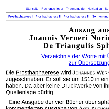
Startseite
Rechenschieber
Trigonometrie
Navigation
Se
Prosthaphaerese I
Prosthaphaerese II
Prosthaphaerese III
Sehnen und
Auszug au
Joannis Verneri Nor
De Triangulis Sph
Verzeichnis der Worte mit
zur Übersetzun
Die
Prosthaphaerese
wird
Johannes Wer
zugeschrieben. Er soll sie um 1510 in ein
haben. Da aber keine Druckwerke von ihm ü
Quellenlage dürftig.
Eine Ausgabe der vier Bücher über sphär
kommentierten Ausgabe von
Axel Anthon