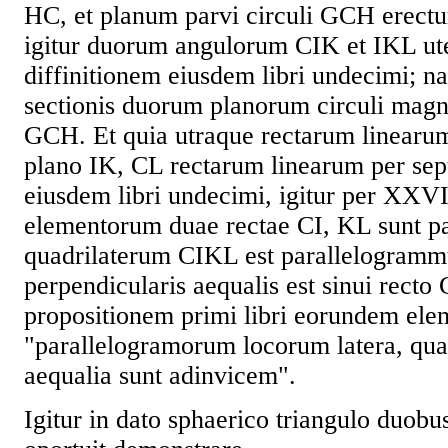
HC, et planum parvi circuli GCH erectu
igitur duorum angulorum CIK et IKL ute
diffinitionem eiusdem libri undecimi; 
sectionis duorum planorum circuli magn
GCH. Et quia utraque rectarum linearu
plano IK, CL rectarum linearum per se
eiusdem libri undecimi, igitur per XXVI
elementorum duae rectae CI, KL sunt par
quadrilaterum CIKL est parallelogram
perpendicularis aequalis est sinui rec
propositionem primi libri eorundem el
"parallelogramorum locorum latera, quae
aequalia sunt adinvicem".
Igitur in dato sphaerico triangulo duobu