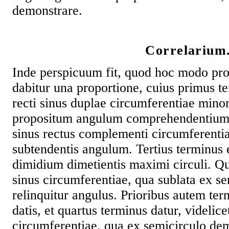
demonstrare.
Correlarium
Inde perspicuum fit, quod hoc modo pro
dabitur una proportione, cuius primus t
recti sinus duplae circumferentiae mino
propositum angulum comprehendentium.
sinus rectus complementi circumferenti
subtendentis angulum. Tertius terminus es
dimidium dimetientis maximi circuli. Qu
sinus circumferentiae, qua sublata ex se
relinquitur angulus. Prioribus autem ter
datis, et quartus terminus datur, videlice
circumferentiae, qua ex semicirculo de