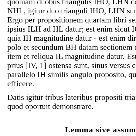
quoniam duobus triangulis IHO, LHN c
NHL, igitur duo trianguli IHO, LHN sunt
Ergo per propositionem quartam libri se
ipsius ILH ad HL datur; est enim sicut I
quia IH magnitudine datur - est enim dim
polo et secundum BH datam sectionem des
item et reliqua IL magnitudine datur. Es
prius [IV, 1] ostensa sunt, sinus versus 
parallelo IH similis angulo proposito, 
efficere.
Datis igitur tribus lateribus propositi tria
quod oportuit demonstrare.
Lemma sive assu