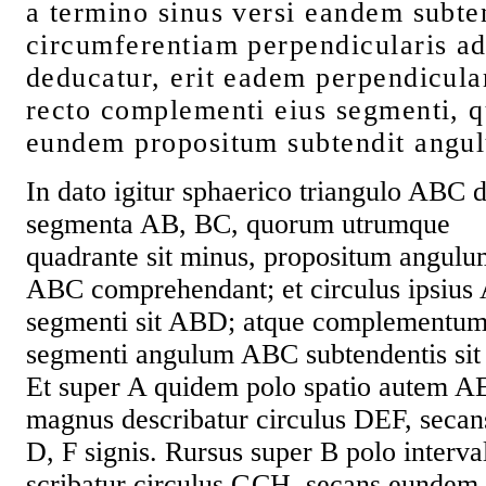
a termino sinus versi eandem subte
circumferentiam perpendicularis a
deducatur, erit eadem perpendicular
recto complementi eius segmenti, q
eundem propositum subtendit angu
In dato igitur sphaerico triangulo ABC 
segmenta AB, BC, quorum utrumque
quadrante sit minus, propositum angulu
ABC comprehendant; et circulus ipsius
segmenti sit ABD; atque complementu
segmenti angulum ABC subtendentis sit
Et super A quidem polo spatio autem A
magnus describatur circulus DEF, seca
D, F signis. Rursus super B polo interv
scribatur circulus GCH, secans eundem