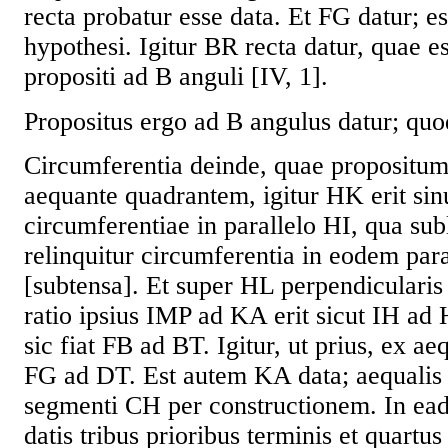
recta probatur esse data. Et FG datur; es
hypothesi. Igitur BR recta datur, quae es
propositi ad B anguli [IV, 1].
Propositus ergo ad B angulus datur; quo
Circumferentia deinde, quae propositum
aequante quadrantem, igitur HK erit sin
circumferentiae in parallelo HI, qua sub
relinquitur circumferentia in eodem par
[subtensa]. Et super HL perpendicularis
ratio ipsius IMP ad KA erit sicut IH ad
sic fiat FB ad BT. Igitur, ut prius, ex ae
FG ad DT. Est autem KA data; aequalis e
segmenti CH per constructionem. In ea
datis tribus prioribus terminis et quartu