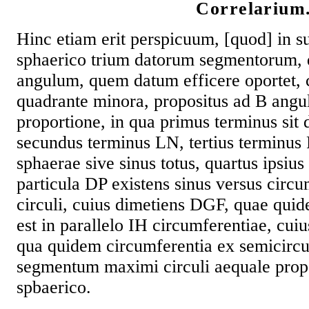
Correlarium
Hinc etiam erit perspicuum, [quod] in su
sphaerico trium datorum segmentorum,
angulum, quem datum efficere oportet, c
quadrante minora, propositus ad B angul
proportione, in qua primus terminus sit 
secundus terminus LN, tertius terminus
sphaerae sive sinus totus, quartus ipsiu
particula DP existens sinus versus circ
circuli, cuius dimetiens DGF, quae quid
est in parallelo IH circumferentiae, cuiu
qua quidem circumferentia ex semicirc
segmentum maximi circuli aequale prop
spbaerico.